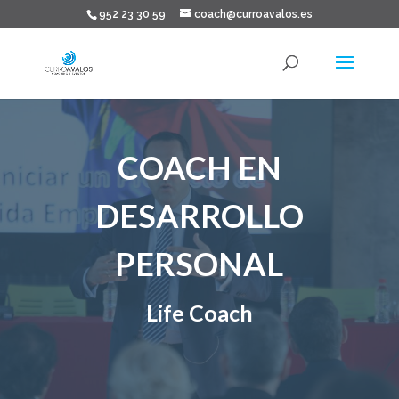
952 23 30 59
coach@curroavalos.es
COACH EN
DESARROLLO
PERSONAL
Life Coach